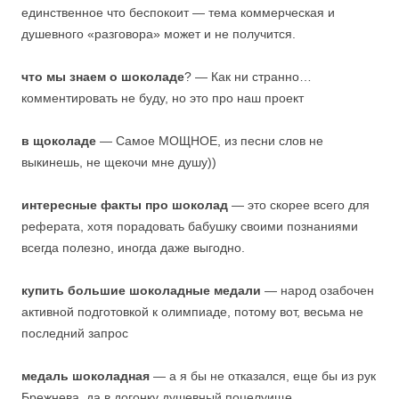
единственное что беспокоит — тема коммерческая и
душевного «разговора» может и не получится.
что мы знаем о шоколаде
? — Как ни странно…
комментировать не буду, но это про наш проект
в щоколаде
— Самое МОЩНОЕ, из песни слов не
выкинешь, не щекочи мне душу))
интересные факты про шоколад
— это скорее всего для
реферата, хотя порадовать бабушку своими познаниями
всегда полезно, иногда даже выгодно.
купить большие шоколадные медали
— народ озабочен
активной подготовкой к олимпиаде, потому вот, весьма не
последний запрос
медаль шоколадная
— а я бы не отказался, еще бы из рук
Брежнева, да в догонку душевный поцелуище