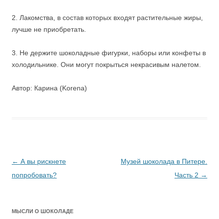
2. Лакомства, в состав которых входят растительные жиры,
лучше не приобретать.
3. Не держите шоколадные фигурки, наборы или конфеты в
холодильнике. Они могут покрыться некрасивым налетом.
Автор: Карина (Korena)
Навигация
←
А вы рискнете
Музей шоколада в Питере.
по
попробовать?
Часть 2
→
записям
МЫСЛИ О ШОКОЛАДЕ