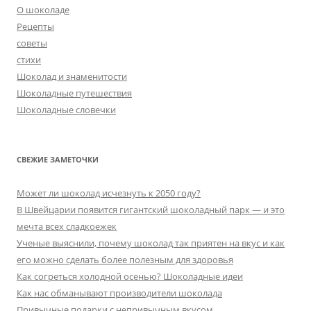
О шоколаде
Рецепты
советы
стихи
Шоколад и знаменитости
Шоколадные путешествия
Шоколадные словечки
СВЕЖИЕ ЗАМЕТОЧКИ
Может ли шоколад исчезнуть к 2050 году?
В Швейцарии появится гигантский шоколадный парк — и это
мечта всех сладкоежек
Ученые выяснили, почему шоколад так приятен на вкус и как
его можно сделать более полезным для здоровья
Как согреться холодной осенью? Шоколадные идеи
Как нас обманывают производители шоколада
Привычные подарки с непривычным вкусом