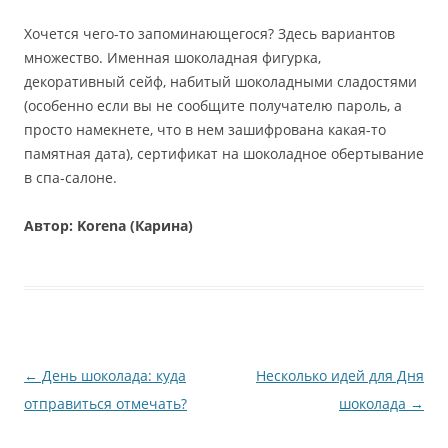
Хочется чего-то запоминающегося? Здесь вариантов
множество. Именная шоколадная фигурка,
декоративный сейф, набитый шоколадными сладостями
(особенно если вы не сообщите получателю пароль, а
просто намекнете, что в нем зашифрована какая-то
памятная дата), сертификат на шоколадное обертывание
в спа-салоне.
Автор: Korena (Карина)
Навигация
←
День шоколада: куда
Несколько идей для Дня
по
отправиться отмечать?
шоколада
→
записям