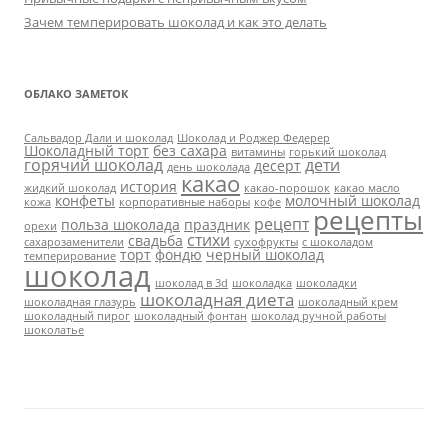
Зачем темперировать шоколад и как это делать
ОБЛАКО ЗАМЕТОК
Сальвадор Дали и шоколад
Шоколад и Роджер Федерер
Шоколадный торт
без сахара
витамины
горький шоколад
горячий шоколад
дети
десерт
день шоколада
какао
история
жидкий шоколад
какао-порошок
какао масло
конфеты
молочный шоколад
кожа
корпоративные наборы
кофе
рецепты
рецепт
польза шоколада
праздник
орехи
стихи
свадьба
сахарозаменители
сухофрукты
с шоколадом
торт
фондю
черный шоколад
темперирование
шоколад
шоколад в 3d
шоколадка
шоколадки
шоколадная диета
шоколадная глазурь
шоколадный крем
шоколадный пирог
шоколадный фонтан
шоколад ручной работы
шоколатье