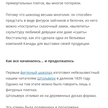
прямоугольных плиток, вы многое потеряли.
Потому что шоколад весьма многолик: он способен
предстать в виде фигурок зайчиков и белочек, из него
можно «построить» сказочный замок, «вылепить»
скульптуру любимой девушки или даже «сшить»
бюстгальтер, как это сделала одна из бельевых
компаний Канады для выставки своей продукции.
Как все начиналось… и продолжалось
Первым
фигурный шоколад
изготовил небезызвестный
нашим читателям
Штольверк
в далеком 1839 году.
Однако на том этапе можно было говорить лишь о
фигурных плитках.
Штольверк отливал их на деревянных досках-формах.
Эта «тема» была подхвачена и продолжена