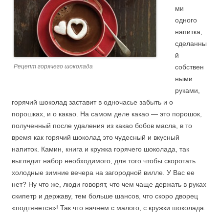
ми
одного
напитка,
сделанны
й
Рецепт горячего шоколада
собствен
ными
руками,
горячий шоколад заставит в одночасье забыть и о
порошках, и о какао. На самом деле какао — это порошок,
полученный после удаления из какао бобов масла, в то
время как горячий шоколад это чудесный и вкусный
напиток. Камин, книга и кружка горячего шоколада, так
выглядит набор необходимого, для того чтобы скоротать
холодные зимние вечера на загородной вилле. У Вас ее
нет? Ну что же, люди говорят, что чем чаще держать в руках
скипетр и державу, тем больше шансов, что скоро дворец
«подтянется»! Так что начнем с малого, с кружки шоколада.