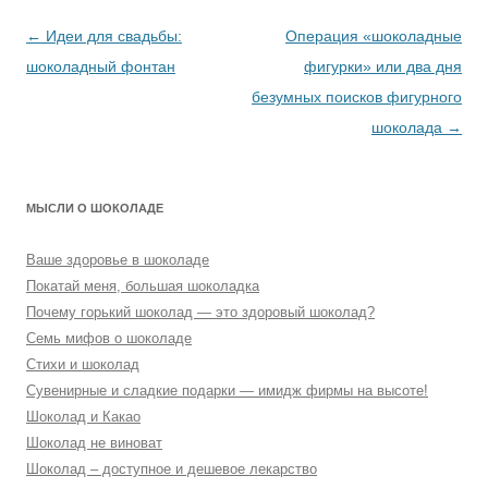
Навигация
←
Идеи для свадьбы:
Операция «шоколадные
по
шоколадный фонтан
фигурки» или два дня
записям
безумных поисков фигурного
шоколада
→
МЫСЛИ О ШОКОЛАДЕ
Ваше здоровье в шоколаде
Покатай меня, большая шоколадка
Почему горький шоколад — это здоровый шоколад?
Семь мифов о шоколаде
Стихи и шоколад
Сувенирные и сладкие подарки — имидж фирмы на высоте!
Шоколад и Какао
Шоколад не виноват
Шоколад – доступное и дешевое лекарство