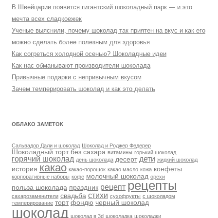
В Швейцарии появится гигантский шоколадный парк — и это
мечта всех сладкоежек
Ученые выяснили, почему шоколад так приятен на вкус и как его
можно сделать более полезным для здоровья
Как согреться холодной осенью? Шоколадные идеи
Как нас обманывают производители шоколада
Привычные подарки с непривычным вкусом
Зачем темперировать шоколад и как это делать
ОБЛАКО ЗАМЕТОК
Сальвадор Дали и шоколад
Шоколад и Роджер Федерер
Шоколадный торт
без сахара
витамины
горький шоколад
горячий шоколад
дети
десерт
день шоколада
жидкий шоколад
какао
история
конфеты
какао-порошок
какао масло
кожа
молочный шоколад
корпоративные наборы
кофе
орехи
рецепты
рецепт
польза шоколада
праздник
стихи
свадьба
сахарозаменители
сухофрукты
с шоколадом
торт
фондю
черный шоколад
темперирование
шоколад
шоколад в 3d
шоколадка
шоколадки