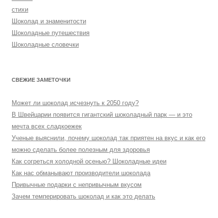
стихи
Шоколад и знаменитости
Шоколадные путешествия
Шоколадные словечки
СВЕЖИЕ ЗАМЕТОЧКИ
Может ли шоколад исчезнуть к 2050 году?
В Швейцарии появится гигантский шоколадный парк — и это
мечта всех сладкоежек
Ученые выяснили, почему шоколад так приятен на вкус и как его
можно сделать более полезным для здоровья
Как согреться холодной осенью? Шоколадные идеи
Как нас обманывают производители шоколада
Привычные подарки с непривычным вкусом
Зачем темперировать шоколад и как это делать