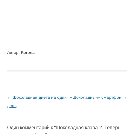
Автор: Korena
Навигация
←
Шоколадная диета на один
«Шоколадный» смартфон
→
по
день
записям
Один комментарий к “
Шоколадная клава-2. Теперь