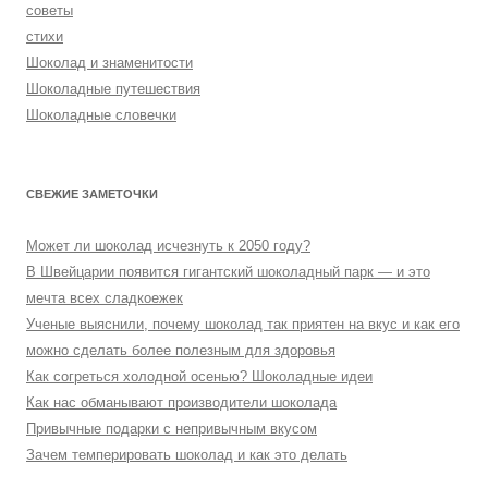
советы
стихи
Шоколад и знаменитости
Шоколадные путешествия
Шоколадные словечки
СВЕЖИЕ ЗАМЕТОЧКИ
Может ли шоколад исчезнуть к 2050 году?
В Швейцарии появится гигантский шоколадный парк — и это
мечта всех сладкоежек
Ученые выяснили, почему шоколад так приятен на вкус и как его
можно сделать более полезным для здоровья
Как согреться холодной осенью? Шоколадные идеи
Как нас обманывают производители шоколада
Привычные подарки с непривычным вкусом
Зачем темперировать шоколад и как это делать